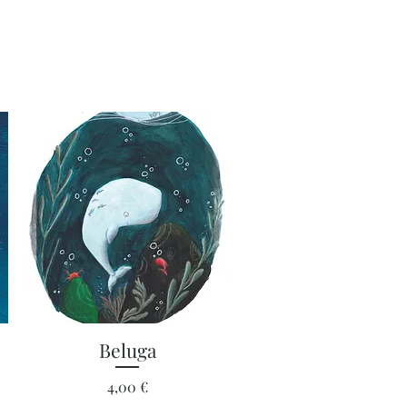
Aperçu rapide
Beluga
Prix
4,00 €