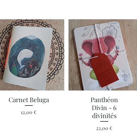
Aperçu rapide
Aperçu rapide
Carnet Beluga
Panthéon
Divin - 6
Prix
12,00 €
divinités
Prix
22,00 €