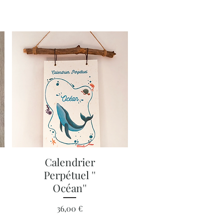
Aperçu rapide
Calendrier
Perpétuel ''
Océan''
Prix
36,00 €