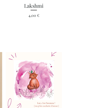
Aperçu rapide
Lakshmi
Prix
4,00 €