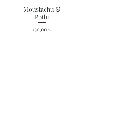
Aperçu rapide
Moustachu &
Poilu
Prix
130,00 €