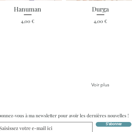
Aperçu rapide
Aperçu rapide
Hanuman
Durga
Prix
Prix
4,00 €
4,00 €
Voir plus
onnez-vous à ma newsletter pour avoir les dernières nouvelles !
S'abonner