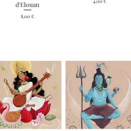
Prix
4,00 €
d'Elouan
Prix
8,00 €