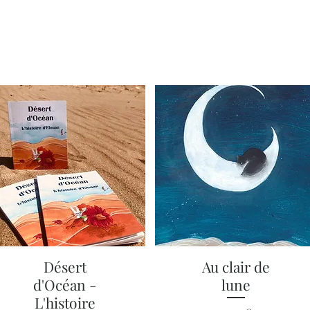
Aperçu rapide
Aperçu rapide
Désert
Au clair de
d'Océan -
lune
L'histoire