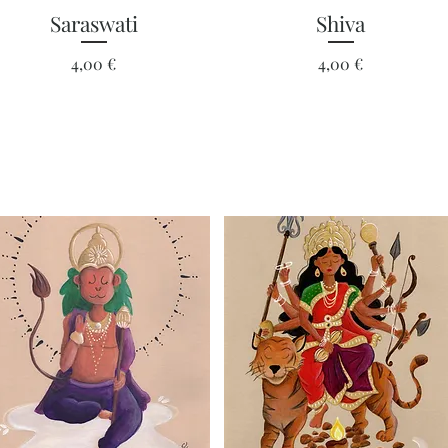
Aperçu rapide
Aperçu rapide
Saraswati
Shiva
Prix
Prix
4,00 €
4,00 €