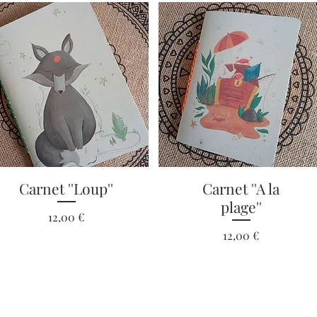
Aperçu rapide
Aperçu rapide
Carnet ''Loup''
Carnet ''A la
plage''
Prix
12,00 €
Prix
12,00 €