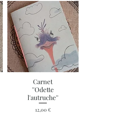
Aperçu rapide
Carnet
''Odette
l'autruche''
Prix
12,00 €