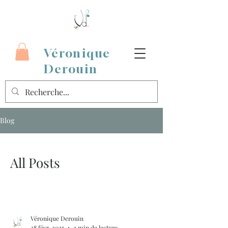
Véronique
Derouin
Blog
All Posts
Véronique Derouin
28 févr. 2025
2 min de lecture