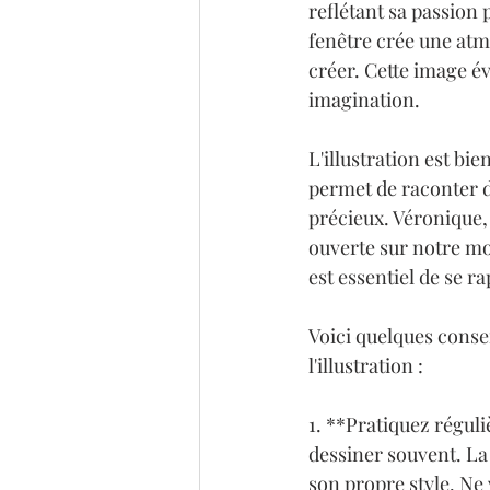
reflétant sa passion 
fenêtre crée une atmo
créer. Cette image év
imagination.

L'illustration est bi
permet de raconter d
précieux. Véronique, 
ouverte sur notre mon
est essentiel de se r
Voici quelques consei
l'illustration :

1. **Pratiquez réguliè
dessiner souvent. La
son propre style. Ne 