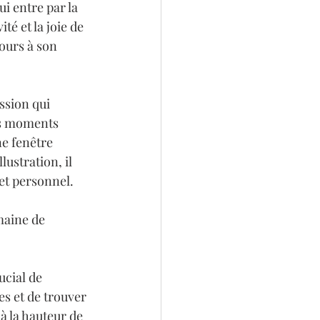
i entre par la 
é et la joie de 
ours à son 
ssion qui 
es moments 
e fenêtre 
ustration, il 
et personnel.

maine de 
ucial de 
s et de trouver 
à la hauteur de 