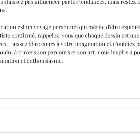
ous laissez pas influencer par les tendances, mais restez fi
ns.

stration est un voyage personnel qui mérite d'être explor
tiste confirmé, rappelez-vous que chaque dessin est une 
es. Laissez libre cours à votre imagination et n'oubliez ja
uin, à travers son parcours et son art, nous inspire à p
mination et enthousiasme.