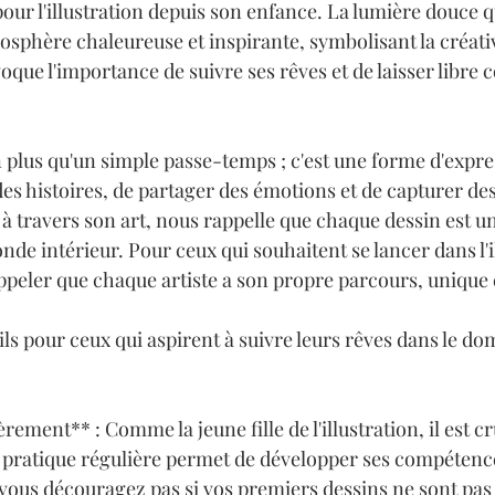
pour l'illustration depuis son enfance. La lumière douce qu
sphère chaleureuse et inspirante, symbolisant la créativit
oque l'importance de suivre ses rêves et de laisser libre c
en plus qu'un simple passe-temps ; c'est une forme d'expre
es histoires, de partager des émotions et de capturer d
à travers son art, nous rappelle que chaque dessin est un
de intérieur. Pour ceux qui souhaitent se lancer dans l'ill
appeler que chaque artiste a son propre parcours, unique 
ls pour ceux qui aspirent à suivre leurs rêves dans le do
rement** : Comme la jeune fille de l'illustration, il est cr
 pratique régulière permet de développer ses compétence
vous découragez pas si vos premiers dessins ne sont pas 