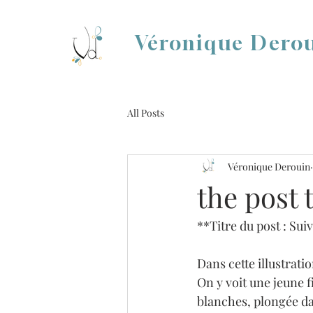
Véronique Dero
All Posts
Véronique Derouin
the post t
**Titre du post : Suiv
Dans cette illustrati
On y voit une jeune f
blanches, plongée da