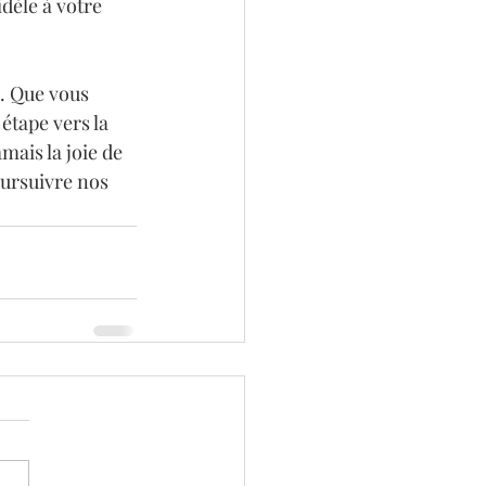
dèle à votre 
é. Que vous 
étape vers la 
mais la joie de 
oursuivre nos 