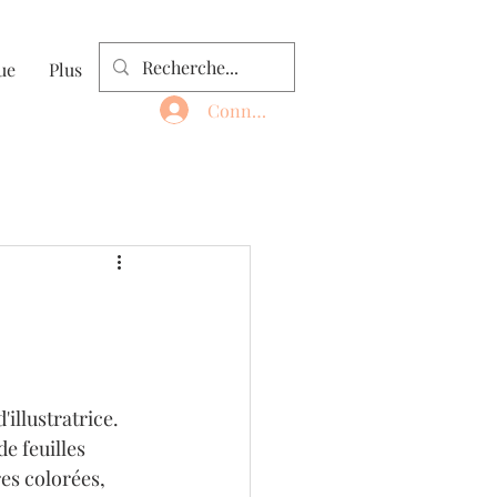
ue
Plus
Connexion
illustratrice. 
e feuilles 
es colorées, 