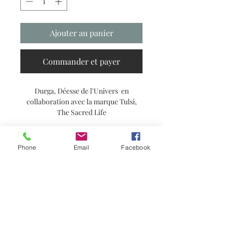
Ajouter au panier
Commander et payer
Durga, Déesse de l'Univers en
collaboration avec la marque Tulsi,
The Sacred Life
Reproduction A6 ou A5
Imprimée recto sur un papier de 300
Phone
Email
Facebook
gr
Abonnez-vous à ma newsletter pour
Vendue sans cadre
avoir les dernières nouvelles !
S'abonner