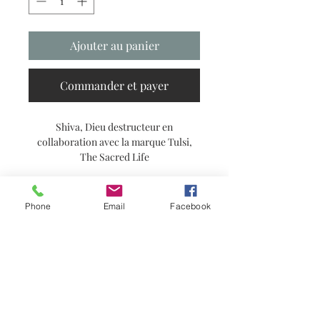
Ajouter au panier
Commander et payer
Shiva, Dieu destructeur en
collaboration avec la marque Tulsi,
The Sacred Life
Reproduction A6 ou A5
Imprimée recto sur un papier de 300
Phone
Email
Facebook
gr
Abonnez-vous à ma newsletter pour
Vendue sans cadre
avoir les dernières nouvelles !
S'abonner