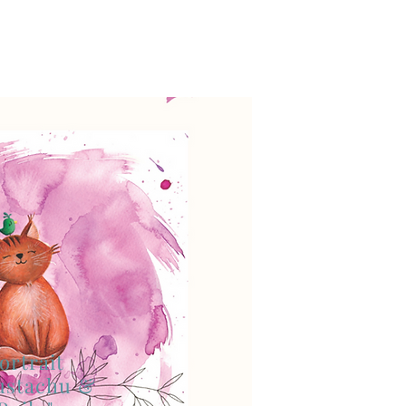
ortrait
ustachu &