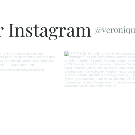
r Instagram
@veroniqu