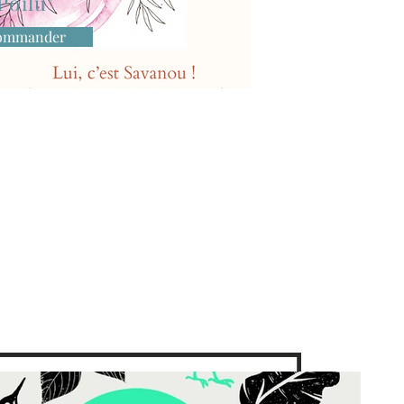
Poilu"
ommander