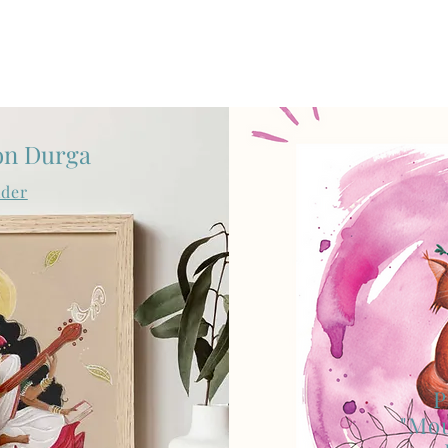
on Durga
der
P
"Mo