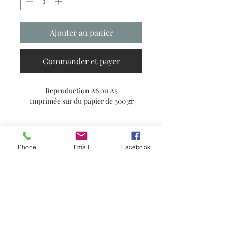
Ajouter au panier
Commander et payer
Reproduction A6 ou A5
Imprimée sur du papier de 300 gr
Vendue sans cadre
Phone
Email
Facebook
Abonnez-vous à ma newsletter pour
avoir les dernières nouvelles !
S'abonner